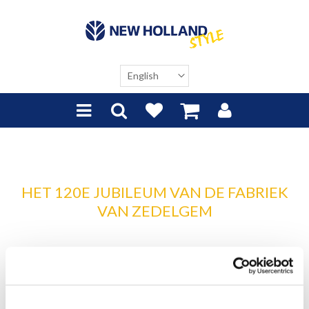
HET 120E JUBILEUM VAN DE FABRIEK
VAN ZEDELGEM
Het 120-jarig jubileum van de fabriek in Zedelgem markeert
een belangrijke mijlpaal en onderstreept de rol als